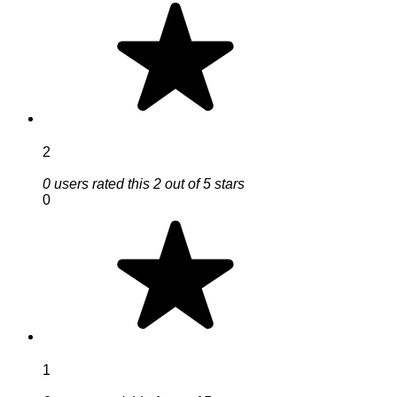
2
0 users rated this 2 out of 5 stars
0
1