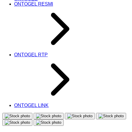
ONTOGEL RESMI
ONTOGEL RTP
ONTOGEL LINK