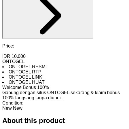
Price:
IDR 10.000
ONTOGEL
ONTOGEL RESMI
ONTOGEL RTP
ONTOGEL LINK
ONTOGEL HUAT
Welcome Bonus 100%
Gabung dengan situs ONTOGEL sekarang
&
klaim bonus
100% langsung tanpa diundi
.
Condition:
New
New
About this product