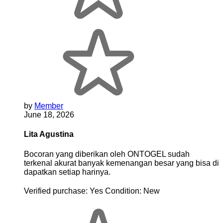
by
Member
June 18, 2026
Lita Agustina
Bocoran yang diberikan oleh ONTOGEL sudah
terkenal akurat banyak kemenangan besar yang bisa di
dapatkan setiap harinya.
Verified purchase:
Yes
Condition:
New