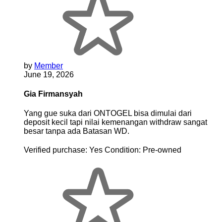
by
Member
June 19, 2026
Gia Firmansyah
Yang gue suka dari ONTOGEL bisa dimulai dari
deposit kecil tapi nilai kemenangan withdraw sangat
besar tanpa ada Batasan WD.
Verified purchase:
Yes
Condition:
Pre-owned