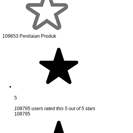
109653 Penilaian Produk
5
108795 users rated this 5 out of 5 stars
108795