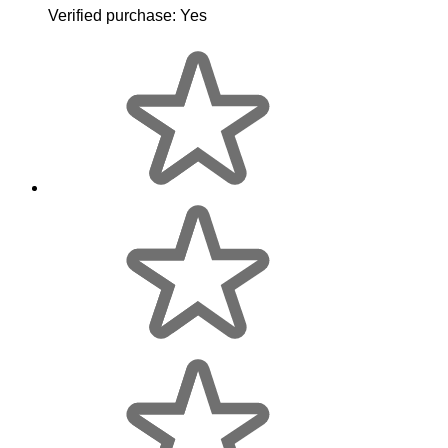
Verified purchase:
Yes