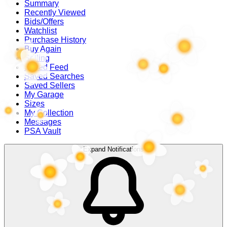
Summary
Recently Viewed
Bids/Offers
Watchlist
Purchase History
Buy Again
Selling
Saved Feed
Saved Searches
Saved Sellers
My Garage
Sizes
My Collection
Messages
PSA Vault
Expand Notifications