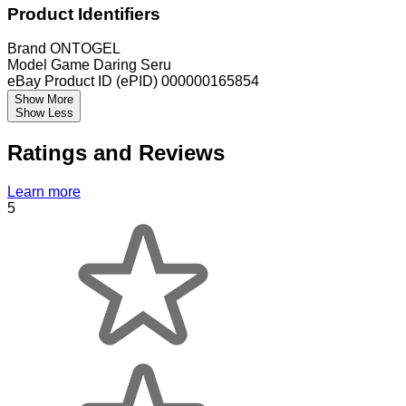
Product Identifiers
Brand
ONTOGEL
Model
Game Daring Seru
eBay Product ID (ePID)
000000165854
Show More
Show Less
Ratings and Reviews
Learn more
5