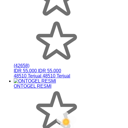
(42658)
IDR 55.000
IDR 55.000
48510 Terjual
48510 Terjual
ONTOGEL RESMI