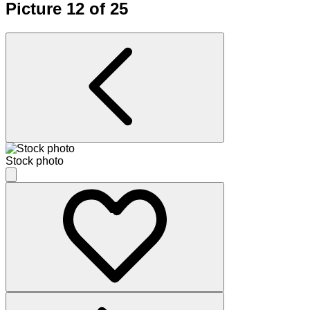
Picture 12 of 25
Stock photo